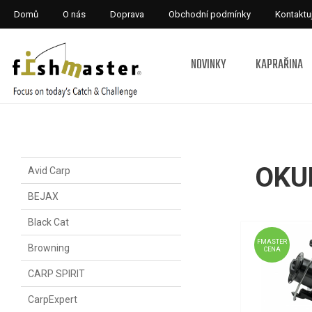
Domů
O nás
Doprava
Obchodní podmínky
Kontaktu
NOVINKY
KAPRAŘINA
OK
Avid Carp
BEJAX
Black Cat
FMASTER
Browning
CENA
CARP SPIRIT
CarpExpert