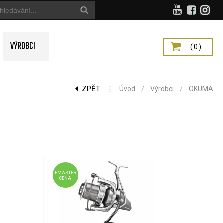
VÝROBCI
(0)
ZPĚT
⋮
/
/
Úvod
Výrobci
OKUMA
FMASTER
CENA