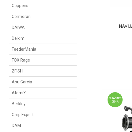
Coppens
Cormoran
NAVIJ
DAIWA
Delkim
FeederMania
FOX Rage
ZFISH
Abu Garcia
AtomiX
FMASTER
CENA
Berkley
Carp Expert
DAM