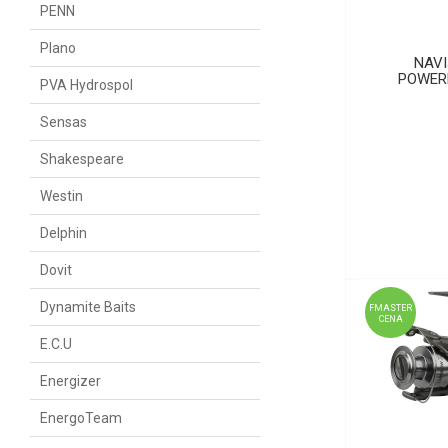
PENN
Plano
NAVI
POWERL
PVA Hydrospol
Sensas
Shakespeare
Westin
Delphin
Dovit
Dynamite Baits
FMASTER
CENA
E.C.U
Energizer
EnergoTeam