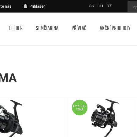
SK
HU
CZ
jte nás
Přihlášení
FEEDER
SUMČIARINA
PŘÍVLAČ
AKČNÍ PRODUKTY
UMA
FMASTER
CENA