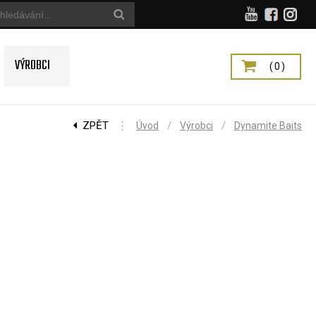
VÝROBCI
(0)
ZPĚT
⋮
/
/
Úvod
Výrobci
Dynamite Baits