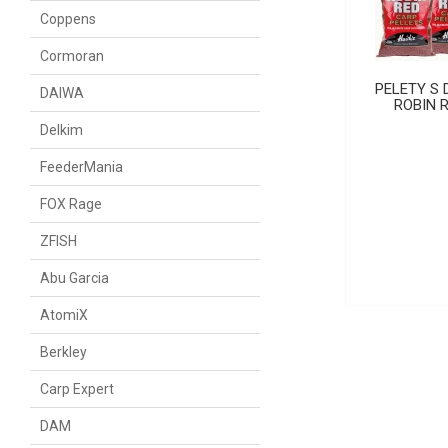
Coppens
Cormoran
PELETY S 
DAIWA
ROBIN 
Delkim
FeederMania
FOX Rage
ZFISH
Abu Garcia
AtomiX
Berkley
Carp Expert
DAM