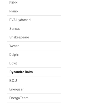
PENN
Plano
PVA Hydrospol
Sensas
Shakespeare
Westin
Delphin
Dovit
Dynamite Baits
E.C.U
Energizer
EnergoTeam