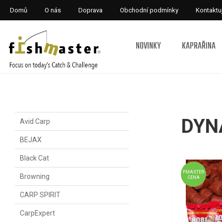
Domů
O nás
Doprava
Obchodní podmínky
Kontaktu
NOVINKY
KAPRAŘINA
DYN
Avid Carp
BEJAX
Black Cat
FMASTER
Browning
CENA
CARP SPIRIT
CarpExpert