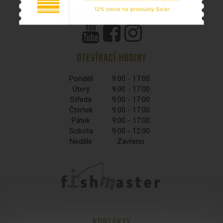
PŘIHLÁŠENÍ
COOKIES
OTEVÍRACÍ HODINY
Pondělí
9:00 - 17:00
Úterý
9:00 - 17:00
Středa
9:00 - 17:00
Čtvrtek
9:00 - 17:00
Pátek
9:00 - 17:00
Sobota
9:00 - 12:00
Neděle
Zavřeno
KONTAKTY