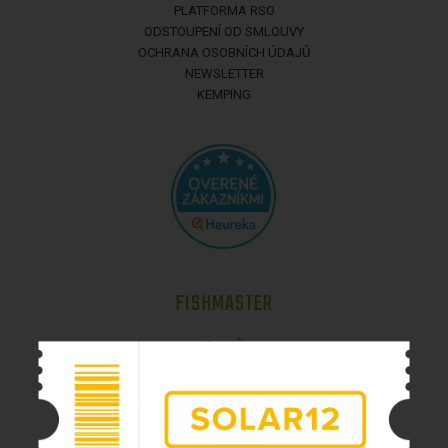
PLATFORMA RSO
ODSTOUPENÍ OD SMLOUVY
OCHRANA OSOBNÍCH ÚDAJŮ
NEWSLETTER
KEMPING
FISHMASTER
DOMŮ
O NÁS
DOPRAVA
OBCHODNÍ PODMÍNKY
KONTAKTUJTE NÁS