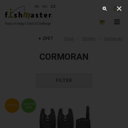
SK
HU
CZ
ZPĚT
⋮
/
/
Úvod
Výrobci
Cormoran
CORMORAN
FILTER
FMASTER
VÝPRODEJ
CENA