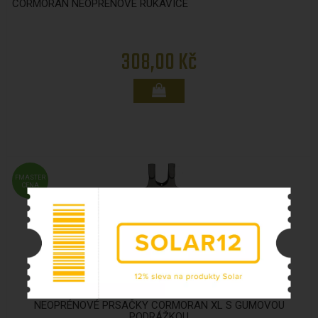
CORMORAN NEOPRÉNOVÉ RUKAVICE
308,00 Kč
FMASTER
CENA
NEOPRÉNOVÉ PRSAČKY CORMORAN XL S GUMOVOU
PODRÁŽKOU