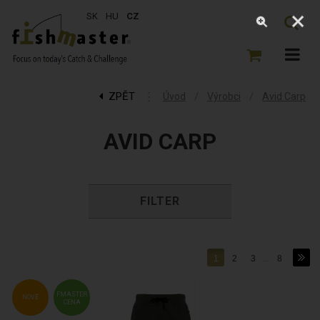
SK
HU
CZ
ZPĚT
⋮
/
/
Úvod
Výrobci
Avid Carp
AVID CARP
FILTER
1
2
3
...
8
FMASTER
NOVÉ
CENA