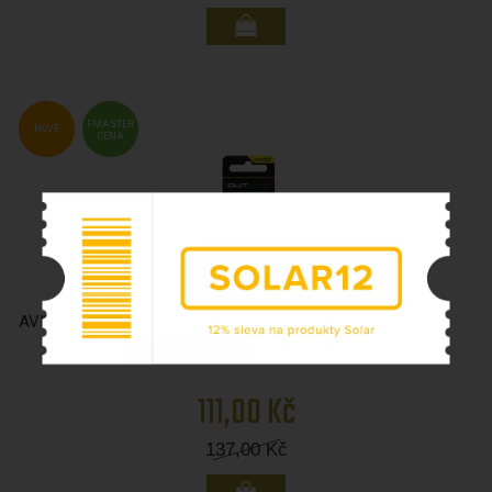
FMASTER
NOVÉ
CENA
AVID OUTLINE TUNGSTEN NAKED HELI BEADS
111,00 Kč
137,00
Kč