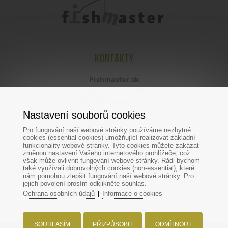
KONTAKTY
Fishmaster.sk
fishmaster s.r.o. 89,
925 06 Čierna Voda
IČO: 47737697
Nastavení souborů cookies
DIČ: 2024061952
Pro fungování naší webové stránky používáme nezbytné
cookies (essential cookies) umožňující realizovat základní
Provoz:
funkcionality webové stránky. Tyto cookies můžete zakázat
změnou nastavení Vašeho internetového prohlížeče, což
Fishmaster
však může ovlivnit fungování webové stránky. Rádi bychom
Hodská 370/44
také využívali dobrovolných cookies (non-essential), které
924 01 Galanta
nám pomohou zlepšit fungování naší webové stránky. Pro
jejich povolení prosím odklikněte souhlas.
Ochrana osobních údajů
Informace o cookies
|
SOUHLASÍM
PŘIZPŮSOBIT
ODMÍTNOUT