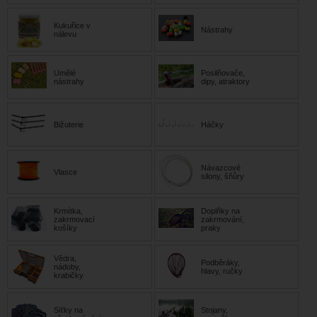
Kukuřice v
Nástrahy
nálevu
Umělé
Posilňovače,
nástrahy
dipy, atraktory
Bižuterie
Háčky
Návazcové
Vlasce
silony, šňůry
Krmítka,
Doplňky na
zakrmovací
zakrmování,
košíky
praky
Vědra,
Podběráky,
nádoby,
hlavy, ručky
krabičky
Síťky na
Stojany,