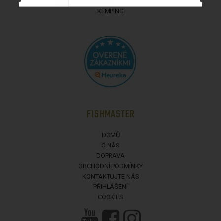
NEWSLETTER
KEMPING
FISHMASTER
DOMŮ
O NÁS
DOPRAVA
OBCHODNÍ PODMÍNKY
KONTAKTUJTE NÁS
PŘIHLÁŠENÍ
COOKIES