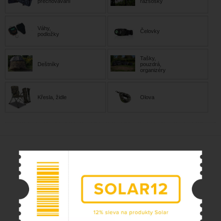
přechovávání
razsošky
Váhy,
Čelovky
podložky
Tašky,
Deštníky
pouzdrá,
organizéry
Křesla, židle
Olova
NAKUPOVÁNÍ
PLATFORMA RSO
ODSTOUPENÍ OD SMLOUVY
OCHRANA OSOBNÍCH ÚDAJŮ