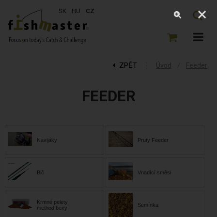
SK
HU
CZ
ZPĚT
⋮
/
Úvod
Feeder
FEEDER
Navijáky
Pruty Feeder
Bič
Vnadící směsi
Krmné pelety,
Semínka
method boxy