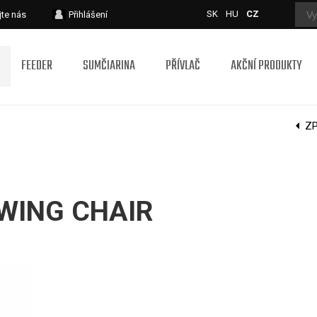
SK
HU
CZ
jte nás
Přihlášení
FEEDER
SUMČIARINA
PŘÍVLAČ
AKČNÍ PRODUKTY
Z
WING CHAIR