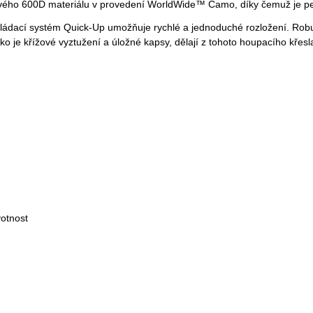
vého 600D materiálu v provedení WorldWide™ Camo, díky čemuž je pevn
Skládací systém Quick-Up umožňuje rychlé a jednoduché rozložení. Ro
, jako je křížové vyztužení a úložné kapsy, dělají z tohoto houpacího kře
otnost