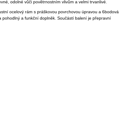
é, odolné vůči povětrnostním vlivům a velmi trvanlivé.
bustní ocelový rám s práškovou povrchovou úpravou a 6bodová
sla pohodlný a funkční doplněk. Součástí balení je přepravní