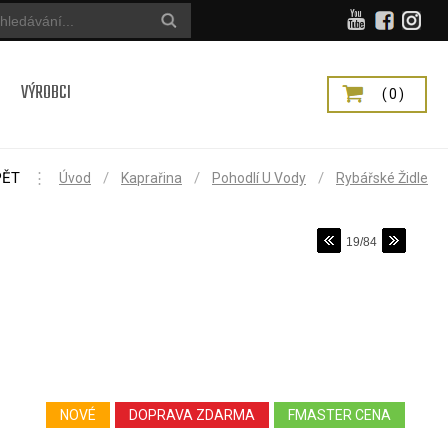
VÝROBCI
(0)
PĚT
⋮
/
/
/
Úvod
Kaprařina
Pohodlí U Vody
Rybářské Židle
19/84
NOVÉ
DOPRAVA ZDARMA
FMASTER CENA