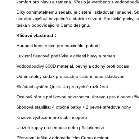
komfort pro hlavu a ramena. Křeslo je vyrobeno z vodoodpudi
Díky odnímatelnému sedáku je čištění i skladování snadné. 
stabilita zajišťují bezpečné a stabilní sezení. Praktické prvky
taška v odpovídajícím Camo designu.
Klíčové vlastnosti:
Houpací konstrukce pro maximální pohodlí
Luxusní fleecová podšívka v oblasti hlavy a ramen
Vodoodpudivý 600D materiál, pevný a odolný proti počasí
Odnímatelný sedák pro snadné čištění nebo skladování
Skládací systém Quick-Up pro rychlé rozložení
Ocelový rám s práškovou povrchovou úpravou pro dlouhou živ
6bodová stabilita: 4 otočné patky + 2 pevné středové nohy
Křížové vyztužení pro stabilní oporu
Úložné kapsy na cennosti nebo příslušenství
Přepravní taška v odpovídajícím Camo designu