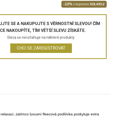
-12%
s kuponem
SOLAR12
UJTE SE A NAKUPUJTE S VĚRNOSTNÍ SLEVOU! ČÍM
ÍCE NAKOUPÍTE, TÍM VĚTŠÍ SLEVU ZÍSKÁTE.
Sleva se nevztahuje na některé produkty.
CHCI SE ZAREGISTROVAT
elaxaci, zatímco luxusní fleecová podšívka poskytuje extra