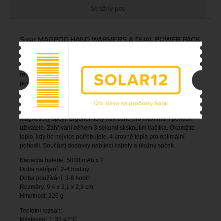
Strážný pes
Solar MAGPOD HAND WARMERS & DUAL POWER PACK
(5K)
Solar MAGPOD ohřívače rukou a duální power pack (5K) – perfektní
řešení pro studené ruce a extra energii u vody. Každé zařízení
poskytuje až 8 hodin tepla. Napájeno dobíjecí baterií 5000 mAh,
hotspot power bank může také nabíjet vaše zařízení přes USB,
takže zůstanete připojeni a nabiti. Dvojité Mag-Loc uchycení pro
bezpečné a rychlé spojení, oba hotspot power banky lze snadno
magneticky spojit. Ergonomicky navrženo pro maximální pohodlí
uživatele. Zahřívání během 3 sekund stisknutím tlačítka. Okamžité
teplo, kdy ho nejvíce potřebujete. 4 úrovně tepla pro optimální
pohodlí. Součástí dodávky nabíjecí kabely a úložný sáček.
Kapacita baterie: 5000 mAh x 2
Doba nabíjení: 2-4 hodiny
Doba používání: 3-8 hodin
Rozměry: 9,4 x 3,1 x 2,9 cm
Hmotnost: 226 g
Teplotní rozsah:
Nastavení 1: 35-42°C