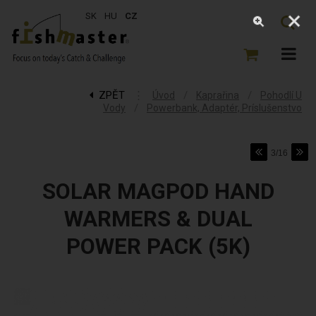
SK
HU
CZ
ZPĚT
⋮
/
/
Úvod
Kaprařina
Pohodlí U
/
Vody
Powerbank, Adaptér, Príslušenstvo
3/16
SOLAR MAGPOD HAND
WARMERS & DUAL
POWER PACK (5K)