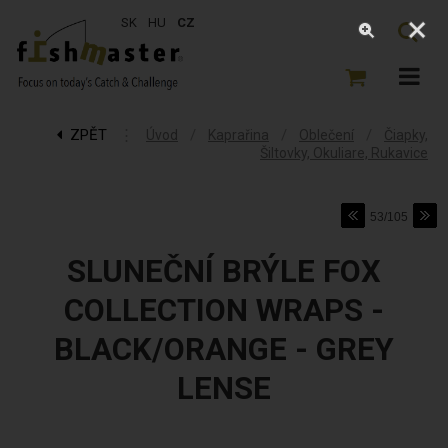
SK
HU
CZ
ZPĚT
⋮
/
/
/
Úvod
Kaprařina
Oblečení
Čiapky,
Šiltovky, Okuliare, Rukavice
53/105
SLUNEČNÍ BRÝLE FOX
COLLECTION WRAPS -
BLACK/ORANGE - GREY
LENSE