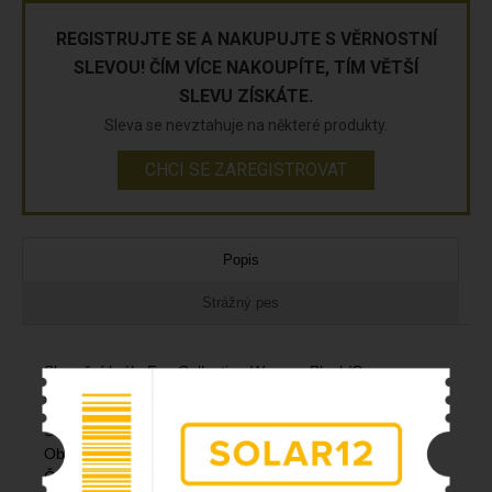
REGISTRUJTE SE A NAKUPUJTE S VĚRNOSTNÍ
SLEVOU! ČÍM VÍCE NAKOUPÍTE, TÍM VĚTŠÍ
SLEVU ZÍSKÁTE.
Sleva se nevztahuje na některé produkty.
CHCI SE ZAREGISTROVAT
Popis
Strážný pes
Sluneční brýle Fox Collection Wraps - Black/Orange -
grey lense
Sluneční brýle Wraps stylu
Obroučky poskytují periferní zakrytí
Černý rámeček a stranice, oranžová vnitřní strana