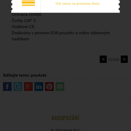
Šedé polarizační čočky
Nárazu odolné polarizační čočky TAC
Ochrana UV400
Čočky CAT 3
Ověřené CE
Dodávány v pevném EVA pouzdru s mikro vláknovým
hadříkem
53/105
Sdílejte tento produkt
NAKUPOVÁNÍ
PLATFORMA RSO