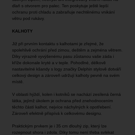
dlaň s otvorem pro palec. Ten poskytuje ještě lepší
ochranu proti chladu a zabraňuje nechtěnému vnikání
větru pod rukávy.
KALHOTY
Již při prvním kontaktu s kalhotami je zřejmé, že
spolehlivě ochrání před zimou, deštěm a zejména větrem.
Díky výrazně vyvýšenému pasu zůstanou vaše záda i
kříže dokonale kryté a v teple. Pohodlné, délkově
nastavitelné kšandy s logy značky Delphin stylově dotváří
celkový design a zároveň udržují kalhoty pevně na svém
místě.
V oblasti hýždí, kolen i kotníků se nachází zesílená černá
látka, jejímž úkolem je ochrana před znehodnocením
těchto částí kalhot, nejvíce náchylných k opotřebení.
Zároveň efektně přispívá k celkovému designu.
Praktickým prvkem je i 35 cm dlouhý zip, který lze
rozepnout shora i zdola. Díky tomu není třeba svlékat