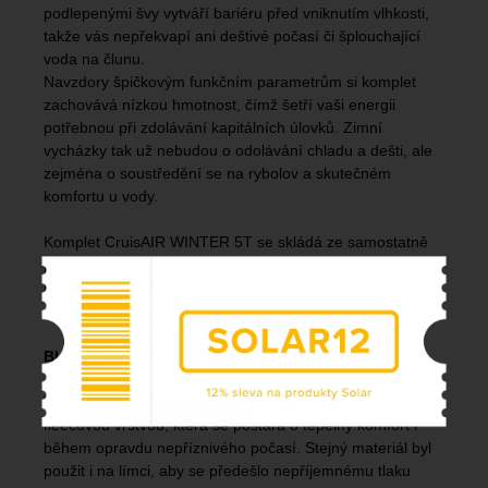
podlepenými švy vytváří bariéru před vniknutím vlhkosti,
takže vás nepřekvapí ani deštivé počasí či šplouchající
voda na člunu.
Navzdory špičkovým funkčním parametrům si komplet
zachovává nízkou hmotnost, čímž šetří vaši energii
potřebnou při zdolávání kapitálních úlovků. Zimní
vycházky tak už nebudou o odolávání chladu a dešti, ale
zejména o soustředění se na rybolov a skutečném
komfortu u vody.
Komplet CruisAIR WINTER 5T se skládá ze samostatně
prodávané bundy a kalhot, které dohromady tvoří
nekompromisní ochranu připravenou čelit extrémním
podmínkám.
BUNDA
Vnitřní strana bundy je vybavena na omak příjemnou
fleecovou vrstvou, která se postará o tepelný komfort i
během opravdu nepříznivého počasí. Stejný materiál byl
použit i na límci, aby se předešlo nepříjemnému tlaku