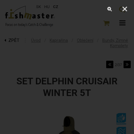
SK
HU
CZ
ZPĚT
⋮
/
/
/
Úvod
Kaprařina
Oblečení
Bundy, Zimné
Komplety
2/37
SET DELPHIN CRUISAIR
WINTER 5T