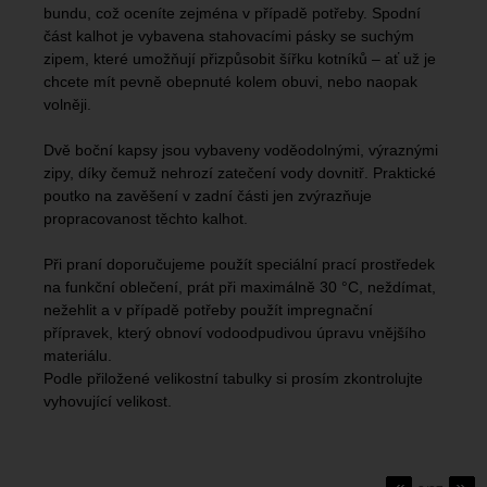
bundu, což oceníte zejména v případě potřeby. Spodní
část kalhot je vybavena stahovacími pásky se suchým
zipem, které umožňují přizpůsobit šířku kotníků – ať už je
chcete mít pevně obepnuté kolem obuvi, nebo naopak
volněji.
Dvě boční kapsy jsou vybaveny voděodolnými, výraznými
zipy, díky čemuž nehrozí zatečení vody dovnitř. Praktické
poutko na zavěšení v zadní části jen zvýrazňuje
propracovanost těchto kalhot.
Při praní doporučujeme použít speciální prací prostředek
na funkční oblečení, prát při maximálně 30 °C, neždímat,
nežehlit a v případě potřeby použít impregnační
přípravek, který obnoví vodoodpudivou úpravu vnějšího
materiálu.
Podle přiložené velikostní tabulky si prosím zkontrolujte
vyhovující velikost.