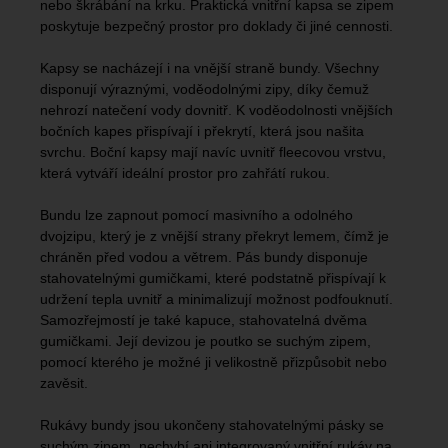
nebo škrábání na krku. Praktická vnitřní kapsa se zipem
poskytuje bezpečný prostor pro doklady či jiné cennosti.
Kapsy se nacházejí i na vnější straně bundy. Všechny
disponují výraznými, voděodolnými zipy, díky čemuž
nehrozí natečení vody dovnitř. K voděodolnosti vnějších
bočních kapes přispívají i překrytí, která jsou našita
svrchu. Boční kapsy mají navíc uvnitř fleecovou vrstvu,
která vytváří ideální prostor pro zahřátí rukou.
Bundu lze zapnout pomocí masivního a odolného
dvojzipu, který je z vnější strany překryt lemem, čímž je
chráněn před vodou a větrem. Pás bundy disponuje
stahovatelnými gumičkami, které podstatně přispívají k
udržení tepla uvnitř a minimalizují možnost podfouknutí.
Samozřejmostí je také kapuce, stahovatelná dvěma
gumičkami. Její devizou je poutko se suchým zipem,
pomocí kterého je možné ji velikostně přizpůsobit nebo
zavěsit.
Rukávy bundy jsou ukončeny stahovatelnými pásky se
suchým zipem, nechybí ani integrovaný vnitřní rukáv na