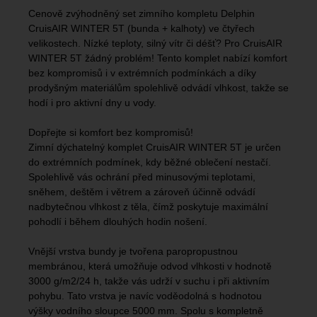
Cenově zvýhodněný set zimního kompletu Delphin
CruisAIR WINTER 5T (bunda + kalhoty) ve čtyřech
velikostech. Nízké teploty, silný vítr či déšť? Pro CruisAIR
WINTER 5T žádný problém! Tento komplet nabízí komfort
bez kompromisů i v extrémních podmínkách a díky
prodyšným materiálům spolehlivě odvádí vlhkost, takže se
hodí i pro aktivní dny u vody.
Dopřejte si komfort bez kompromisů!
Zimní dýchatelný komplet CruisAIR WINTER 5T je určen
do extrémních podmínek, kdy běžné oblečení nestačí.
Spolehlivě vás ochrání před minusovými teplotami,
sněhem, deštěm i větrem a zároveň účinně odvádí
nadbytečnou vlhkost z těla, čímž poskytuje maximální
pohodlí i během dlouhých hodin nošení.
Vnější vrstva bundy je tvořena paropropustnou
membránou, která umožňuje odvod vlhkosti v hodnotě
3000 g/m2/24 h, takže vás udrží v suchu i při aktivním
pohybu. Tato vrstva je navíc voděodolná s hodnotou
výšky vodního sloupce 5000 mm. Spolu s kompletně