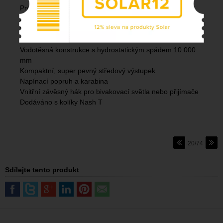
Provedení proudění vzduchu se dvěma zvětšenými
zadními panely z moskytiéry na suchý zip
Vnitřní odnímatelná parozábrana pro snížení odkapávání
kondenzace
Vodotěsná konstrukce s hydrostatickým spádem 10 000
mm
Kompaktní, super pevný středový výstupek
Napínací popruh a karabina
Vnitřní závěsný hák pro bivakovací světla nebo přijímače
Dodáváno s kolíky Nash T
20/74
Sdílejte tento produkt