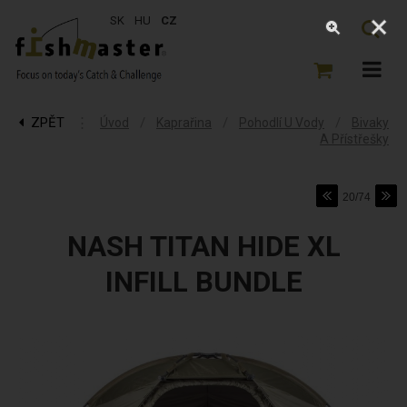
SK
HU
CZ
ZPĚT
⋮
/
/
/
Úvod
Kaprařina
Pohodlí U Vody
Bivaky
A Přístřešky
20/74
NASH TITAN HIDE XL
INFILL BUNDLE