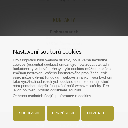
KONTAKTY
Fishmaster.sk
fishmaster s.r.o. 89,
925 06 Čierna Voda
IČO: 47737697
Nastavení souborů cookies
DIČ: 2024061952
Pro fungování naší webové stránky používáme nezbytné
cookies (essential cookies) umožňující realizovat základní
Provoz:
funkcionality webové stránky. Tyto cookies můžete zakázat
změnou nastavení Vašeho internetového prohlížeče, což
Fishmaster
však může ovlivnit fungování webové stránky. Rádi bychom
Hodská 370/44
také využívali dobrovolných cookies (non-essential), které
924 01 Galanta
nám pomohou zlepšit fungování naší webové stránky. Pro
jejich povolení prosím odklikněte souhlas.
Ochrana osobních údajů
Informace o cookies
|
SOUHLASÍM
PŘIZPŮSOBIT
ODMÍTNOUT
Všechna práva vyhrazena - www.fish-master.cz
Tvorba eshopu
od GRANDIOSOFT