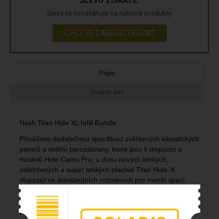
SLEVU ZÍSKÁTE.
Sleva se nevztahuje na některé produkty.
CHCI SE ZAREGISTROVAT
Popis
Strážný pes
Nash Titan Hide XL Infill Bundle
Přinášíme dodatečnou specifikaci zvětšených klimatických
panelů a vnitřní parozábrany, které jsou k dispozici u
modelů Hide Camo Pro, u dvou nových lehkých,
odlehčených a super lehkých plachet Titan Hide. K
dispozici ve standardních rozměrech pro menší spací
systémy, kratší výlety a maximální mobilitu nebo ve
zvětšeném XL rámu pro větší prostor nad hlavou, pohodlí
při sezení a větší půdorys.