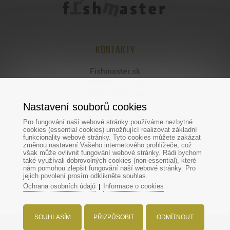
KONTAKTY
Fishmaster.sk
fishmaster s.r.o. 89,
925 06 Čierna Voda
IČO: 47737697
Nastavení souborů cookies
DIČ: 2024061952
Pro fungování naší webové stránky používáme nezbytné
cookies (essential cookies) umožňující realizovat základní
Provoz:
funkcionality webové stránky. Tyto cookies můžete zakázat
změnou nastavení Vašeho internetového prohlížeče, což
Fishmaster
však může ovlivnit fungování webové stránky. Rádi bychom
Hodská 370/44
také využívali dobrovolných cookies (non-essential), které
924 01 Galanta
nám pomohou zlepšit fungování naší webové stránky. Pro
jejich povolení prosím odklikněte souhlas.
Ochrana osobních údajů
Informace o cookies
|
SOUHLASÍM
PŘIZPŮSOBIT
ODMÍTNOUT
Všechna práva vyhrazena - www.fish-master.cz