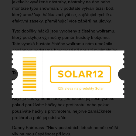
jakékoliv vyvážené nástrahy, nástrahy na dno nebo
montáže typu snowman, v podstatě vytváří těžší bod,
který umožňuje háčku zachytit se, zajišťující rychlé a
efektivní záseky, přeměňující více záběrů na úlovky.
Tyto doplňky háčků jsou vyrobeny z čistého wolframu,
který poskytuje výjimečný poměr hustoty k objemu.
Tato vysoká hustota čistého wolframu nám umožnila
dosáhnout podstatné hmotnosti při použití minimálního
množství materiálu, čímž vznikl kompaktní, ale přiměřeně
těžký Shot on the Hook.
Tento opakovaně použitelný čistý wolframový shot lze
používat znovu a znovu.
Obsahuje malou gumu, která se nasazuje na hrot háčku a
zajišťuje závaží na místě.
Když je čas vyměnit háčky, jednoduše jej sesmykněte,
pokud používáte háčky bez protihrotu, nebo pokud
používáte háčky s protihrotem, nejprve zamáčkněte
protihrot a poté jej odstraňte.
Danny Fairbrass: "Nic v posledních letech nemělo větší
vliv na mou úspěšnost při lovu.