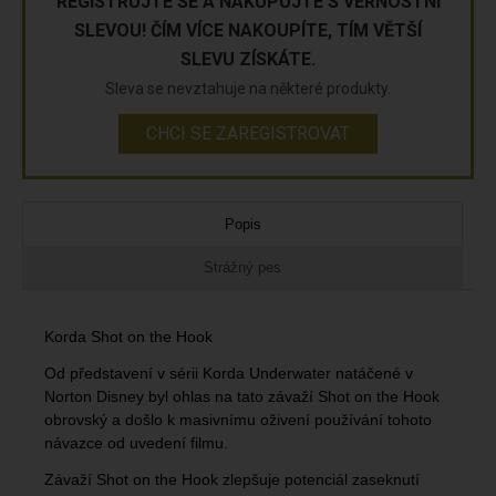
REGISTRUJTE SE A NAKUPUJTE S VĚRNOSTNÍ
SLEVOU! ČÍM VÍCE NAKOUPÍTE, TÍM VĚTŠÍ
SLEVU ZÍSKÁTE.
Sleva se nevztahuje na některé produkty.
CHCI SE ZAREGISTROVAT
Popis
Strážný pes
Korda Shot on the Hook
Od představení v sérii Korda Underwater natáčené v
Norton Disney byl ohlas na tato závaží Shot on the Hook
obrovský a došlo k masivnímu oživení používání tohoto
návazce od uvedení filmu.
Závaží Shot on the Hook zlepšuje potenciál zaseknutí