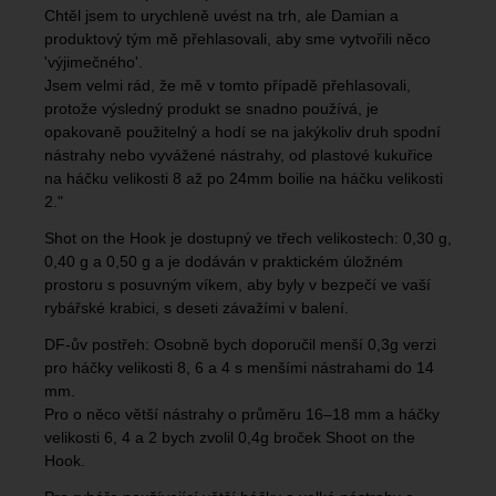
Chtěl jsem to urychleně uvést na trh, ale Damian a
produktový tým mě přehlasovali, aby sme vytvořili něco
'výjimečného'.
Jsem velmi rád, že mě v tomto případě přehlasovali,
protože výsledný produkt se snadno používá, je
opakovaně použitelný a hodí se na jakýkoliv druh spodní
nástrahy nebo vyvážené nástrahy, od plastové kukuřice
na háčku velikosti 8 až po 24mm boilie na háčku velikosti
2."
Shot on the Hook je dostupný ve třech velikostech: 0,30 g,
0,40 g a 0,50 g a je dodáván v praktickém úložném
prostoru s posuvným víkem, aby byly v bezpečí ve vaší
rybářské krabici, s deseti závažími v balení.
DF-ův postřeh: Osobně bych doporučil menší 0,3g verzi
pro háčky velikosti 8, 6 a 4 s menšími nástrahami do 14
mm.
Pro o něco větší nástrahy o průměru 16–18 mm a háčky
velikosti 6, 4 a 2 bych zvolil 0,4g broček Shoot on the
Hook.