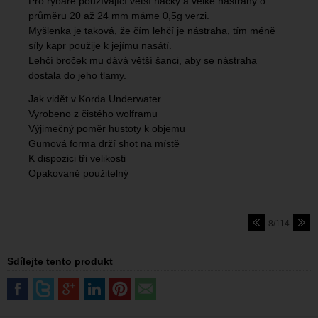
Pro rybáře používající větší háčky a velké nástrahy o
průměru 20 až 24 mm máme 0,5g verzi.
Myšlenka je taková, že čím lehčí je nástraha, tím méně
síly kapr použije k jejímu nasátí.
Lehčí broček mu dává větší šanci, aby se nástraha
dostala do jeho tlamy.
Jak vidět v Korda Underwater
Vyrobeno z čistého wolframu
Výjimečný poměr hustoty k objemu
Gumová forma drží shot na místě
K dispozici tři velikosti
Opakovaně použitelný
8/114
Sdílejte tento produkt