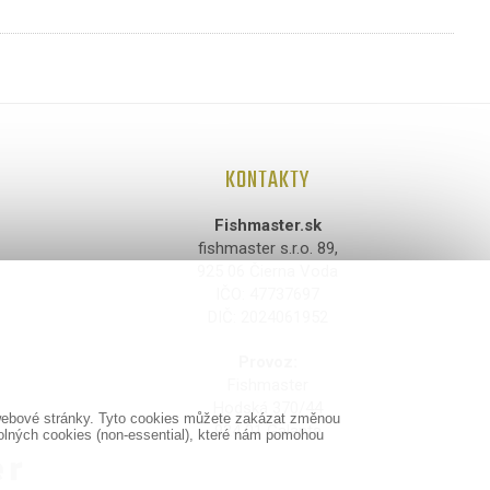
KONTAKTY
Fishmaster.sk
fishmaster s.r.o. 89,
925 06 Čierna Voda
IČO: 47737697
DIČ: 2024061952
Provoz:
Fishmaster
Hodská 370/44
y webové stránky. Tyto cookies můžete zakázat změnou
924 01 Galanta
olných cookies (non-essential), které nám pomohou