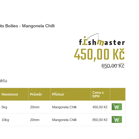
ts Boilies - Mangonela Chilli
450,00
Kč
650,00
Kč
uktu
Cena s
Hmotnost
Průměr
Příchuť
DPH
5kg
20mm
Mangonela Chilli
450,00 Kč
10kg
20mm
Mangonela Chilli
850,00 Kč