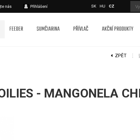
SK
HU
CZ
jte nás
Přihlášení
FEEDER
SUMČIARINA
PŘÍVLAČ
AKČNÍ PRODUKTY
ZPĚT
⋮
OILIES - MANGONELA CHI