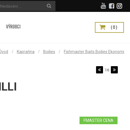
VÝROBCI
(0)
/
/
/
Úvod
Kaprařina
Boilies
Fishmaster Baits Boilies Ekonomi
7/8
LLI
FMASTER CENA