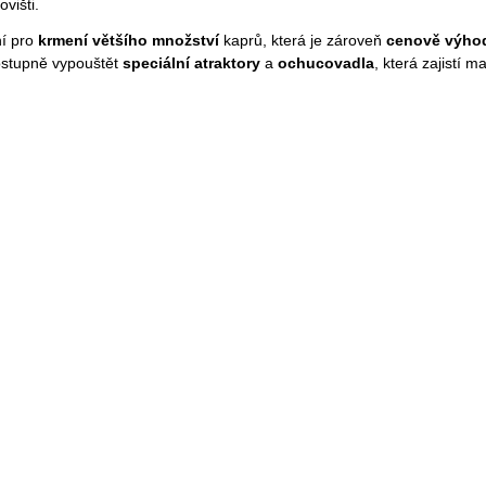
višti.
ní pro
krmení většího množství
kaprů, která je zároveň
cenově výho
postupně vypouštět
speciální atraktory
a
ochucovadla
, která zajistí 