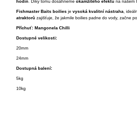
hodin
. Díky tomu dosáhneme
okamžitého efektu
na našem lo
Fishmaster Baits boilies
je
vysoká kvalitní nástraha
, ideál
atraktorů
zajišťuje, že jakmile boilies padne do vody, začne 
Příchuť:
Mangonela Chilli
Dostupné velikosti:
20mm
24mm
Dostupná balení:
5kg
10kg