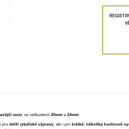
REGISTR
V
avější verzi
, ve velikostech
20mm
a
24mm
.
n pro
delší rybářské výpravy
, ale i pro
krátké, několika hodinové v