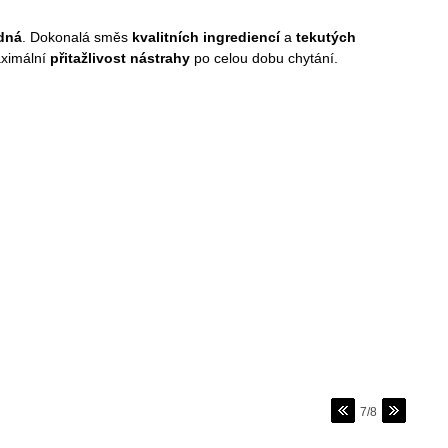
dná
. Dokonalá směs
kvalitních ingrediencí
a
tekutých
maximální
přitažlivost nástrahy
po celou dobu chytání.
7/8