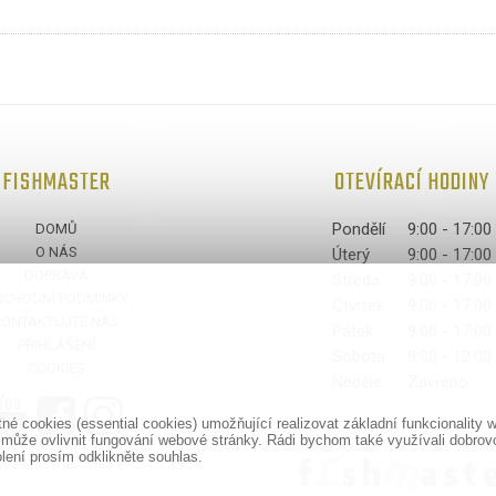
FISHMASTER
OTEVÍRACÍ HODINY
Pondělí
9:00 - 17:00
DOMŮ
O NÁS
Úterý
9:00 - 17:00
DOPRAVA
Středa
9:00 - 17:00
BCHODNÍ PODMÍNKY
Čtvrtek
9:00 - 17:00
KONTAKTUJTE NÁS
Pátek
9:00 - 17:00
PŘIHLÁŠENÍ
Sobota
9:00 - 12:00
COOKIES
Neděle
Zavřeno
é cookies (essential cookies) umožňující realizovat základní funkcionalit
 může ovlivnit fungování webové stránky. Rádi bychom také využívali dobrov
olení prosím odklikněte souhlas.